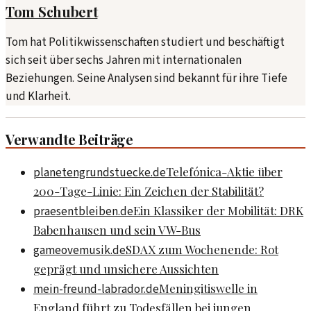
Tom Schubert
Tom hat Politikwissenschaften studiert und beschäftigt
sich seit über sechs Jahren mit internationalen
Beziehungen. Seine Analysen sind bekannt für ihre Tiefe
und Klarheit.
Verwandte Beiträge
Telefónica-Aktie über
planetengrundstuecke.de
200-Tage-Linie: Ein Zeichen der Stabilität?
Ein Klassiker der Mobilität: DRK
praesentbleiben.de
Babenhausen und sein VW-Bus
SDAX zum Wochenende: Rot
gameovemusik.de
geprägt und unsichere Aussichten
Meningitiswelle in
mein-freund-labrador.de
England führt zu Todesfällen bei jungen