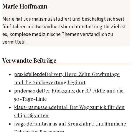
Marie Hoffmann
Marie hat Journalismus studiert und beschäftigt sich seit
fünf Jahren mit Gesundheitsberichterstattung. Ihr Ziel ist
es, komplexe medizinische Themen verständlich zu
vermitteln.
Verwandte Beiträge
Delivery Hero: Zehn Gewinntage
praxisfeller.de
und die Neubewertung beginnt
Der Rückgang der BP-Aktie und die
pridemap.de
50-Tage-Linie
Intel: Der Weg zurück für den
klaus-rasmussen.de
Chip-Giganten
Hantavirus auf Kreuzfahrt: Unrühmliche
iwiga.de
Folgen für Passagiere