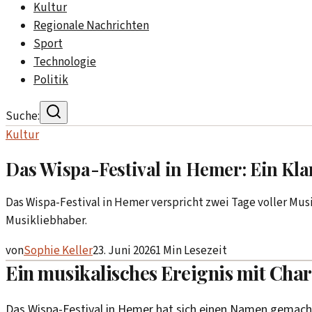
Kultur
Regionale Nachrichten
Sport
Technologie
Politik
Suche:
Kultur
Das Wispa-Festival in Hemer: Ein Klan
Das Wispa-Festival in Hemer verspricht zwei Tage voller Musi
Musikliebhaber.
von
Sophie Keller
23. Juni 2026
1
Min Lesezeit
Ein musikalisches Ereignis mit Cha
Das Wispa-Festival in Hemer hat sich einen Namen gemach