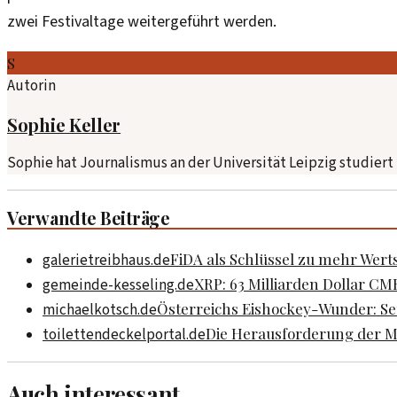
zwei Festivaltage weitergeführt werden.
S
Autorin
Sophie Keller
Sophie hat Journalismus an der Universität Leipzig studiert u
Verwandte Beiträge
FiDA als Schlüssel zu mehr Wer
galerietreibhaus.de
XRP: 63 Milliarden Dollar CM
gemeinde-kesseling.de
Österreichs Eishockey-Wunder: Sen
michaelkotsch.de
Die Herausforderung der M
toilettendeckelportal.de
Auch interessant