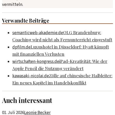
vermitteln.
Verwandte Beiträge
OLG Brandenburg:
semanticweb-akademie.de
Coaching wird nicht als Fernunterricht eingestuft
Luxushotel in Düsseldorf: Hyatt kämpft
dpfilm.de
mit finanziellen Verlusten
iPad-Kreativität: Wie der
wirtschaften-kongress.de
Apple Pencil die Nutzung verändert
Zölle auf chinesische Halbleiter:
kawasaki-nicolai.de
Ein neues Kapitel im Handelskonflikt
Auch interessant
01. Juli 2026
Leonie Becker