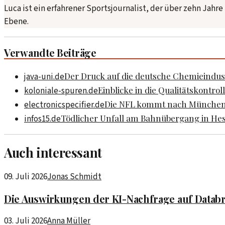
Luca ist ein erfahrener Sportsjournalist, der über zehn Jahre
Ebene.
Verwandte Beiträge
Der Druck auf die deutsche Chemieindustr
java-uni.de
Einblicke in die Qualitätskontr
koloniale-spuren.de
Die NFL kommt nach München: D
electronicspecifier.de
Tödlicher Unfall am Bahnübergang in He
infos15.de
Auch interessant
09. Juli 2026
Jonas Schmidt
Die Auswirkungen der KI-Nachfrage auf Datab
03. Juli 2026
Anna Müller