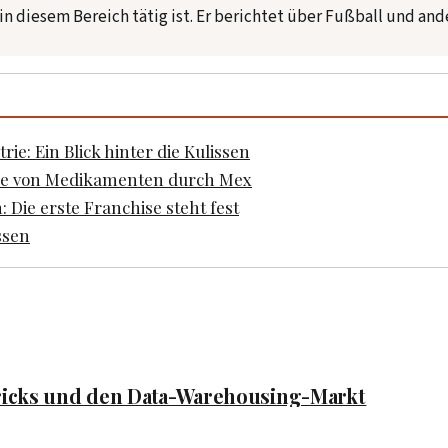
 in diesem Bereich tätig ist. Er berichtet über Fußball und an
ie: Ein Blick hinter die Kulissen
olle von Medikamenten durch Mex
ie erste Franchise steht fest
ssen
ricks und den Data-Warehousing-Markt