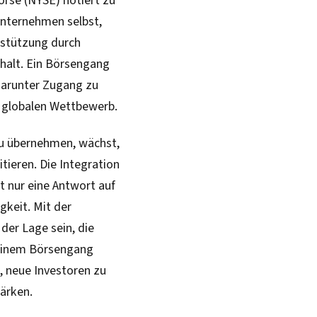
örse (NYSE) notiert zu
 Unternehmen selbst,
rstützung durch
halt. Ein Börsengang
 darunter Zugang zu
m globalen Wettbewerb.
u übernehmen, wächst,
itieren. Die Integration
t nur eine Antwort auf
gkeit. Mit der
er Lage sein, die
 einem Börsengang
n, neue Investoren zu
ärken.