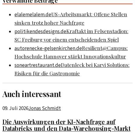
Verwandte Beiträge
US-Arbeitsmarkt: Offene Stellen
elalemelalem.de
sinken trotz hoher Nachfrage
Kraftakt im Felsenstadion:
politikendesdesigns.de
SC Freiburg vor einem entscheidenden Spiel
Resilient@Campus:
autorenecke-gelsenkirchen.de
Hochschule Hannover stärkt Innovationskultur
Datenleck bei Karvi Solutions:
soneartrestaurant.de
Risiken für die Gastronomie
Auch interessant
09. Juli 2026
Jonas Schmidt
Die Auswirkungen der KI-Nachfrage auf
Databricks und den Data-Warehousing-Markt